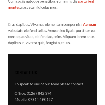
Cum sociis natoque penatibus et magnis dis
parturient
montes
, nascetur ridiculus mus.
Cras dapibus. Vivamus elementum semper nisi.
Aenean
vulputate eleifend tellus. Aenean leo ligula, porttitor eu,
consequat vitae, eleifend ac, enim. Aliquam lorem ante,
dapibus in, viverra quis, feugiat a, tellus.
CONTACT US
To speak to one of our team please contact…
Office: 01269 842 394
Mobile: 07814 498 157